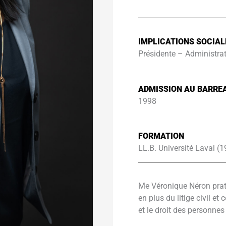
IMPLICATIONS SOCIAL
Présidente – Administrat
ADMISSION AU BARRE
1998
FORMATION
LL.B. Université Laval (
Me Véronique Néron prati
en plus du litige civil et
et le droit des personnes