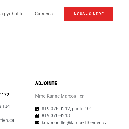
a pyrrhotite
Carrières
NOUS JOINDRE
ADJOINTE
-0172
Mme Karine Marcouiller
e 104
819 376-9212, poste 101
819 376-9213
rien.ca
kmarcouiller@lamberttherrien.ca