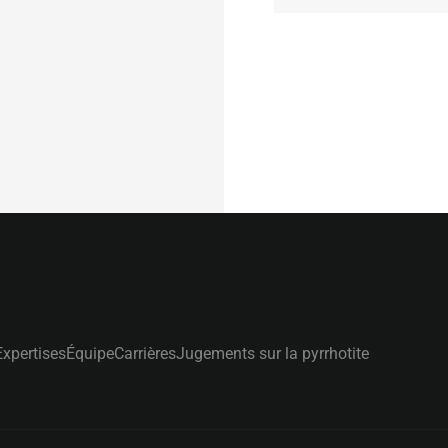
Expertises
Équipe
Carrières
Jugements sur la pyrrhotite