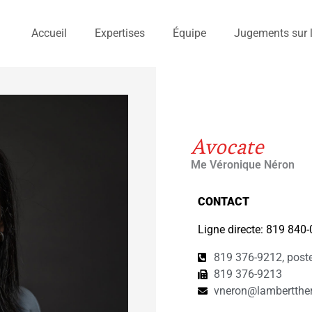
Accueil
Expertises
Équipe
Jugements sur l
Avocate
Me Véronique Néron
CONTACT
Ligne directe: 819 840
819 376-9212, post
819 376-9213
vneron@lambertther