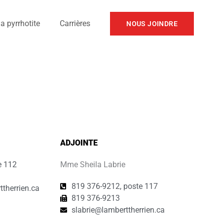
a pyrrhotite
Carrières
NOUS JOINDRE
ADJOINTE
e 112
Mme Sheila Labrie
819 376-9212, poste 117
therrien.ca
819 376-9213
slabrie@lamberttherrien.ca