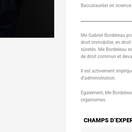
Baccalauréat en science 
Me Gabriel Bordeleau prat
droit immobilier, en droi
sûretés. Me Bordeleau es
de droit commun et devan
Il est activement impliqu
d’administration.
Également, Me Bordeleau a
organismes.
CHAMPS D’EXPE