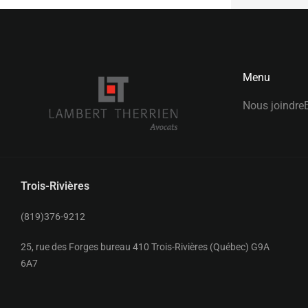
Menu
Nous joindre
Trois-Rivières
(819)376-9212
25, rue des Forges bureau 410 Trois-Rivières (Québec) G9A
6A7