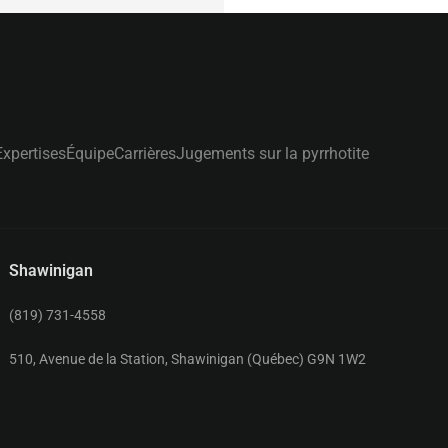
Expertises
Équipe
Carrières
Jugements sur la pyrrhotite
Shawinigan
(819) 731-4558
510, Avenue de la Station, Shawinigan (Québec) G9N 1W2